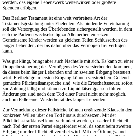
werden, das eigene Lebenswerk weiterwirken oder größere
Spenden erfolgen.
Das Berliner Testament ist eine weit verbreitete Art der
Testamentsgestaltung unter Eheleuten. Als bindende Vereinbarung
soll die Versorgung des Überlebenden sichergestellt werden, in dem
sich die Parteien wechselseitig zu Alleinerben einsetzen.
Gemeinsame Kinder werden zu gleichen Teilen Schlusserben des
länger Lebenden, der bis dahin über das Vermögen frei verfügen
kann.
Was gut klingt, bringt aber auch Nachteile mit sich. Es kann zu einer
Doppelbesteuerung des Vermögens des Vorversterbenden kommen,
da dieses beim länger Lebenden und im zweiten Erbgang besteuert
wird. Freibeträge im ersten Erbgang können verstreichen. Geltend
gemachte Pflichtteilsansprüche sind, wie die Erbschaftssteuer, sofort
zur Zahlung fällig und können zu Liquiditätsengpässen führen.
Änderungen sind nach dem Tod einer Partei nicht mehr möglich,
auch im Falle einer Wiederheirat des länger Lebenden.
Zur Vermeidung dieser Fallstricke können ergänzende Klauseln den
konkreten Willen über den Tod hinaus durchsetzen. Mit der
Pflichtteilsstrafklausel kann verhindert werden, dass der Pflichtteil
nach Tod der ersten Partei eingefordert wird, da sonst beim zweiten
Erbgang nur der Pflichtteil vererbet wird. Mit der Öffnungs- und