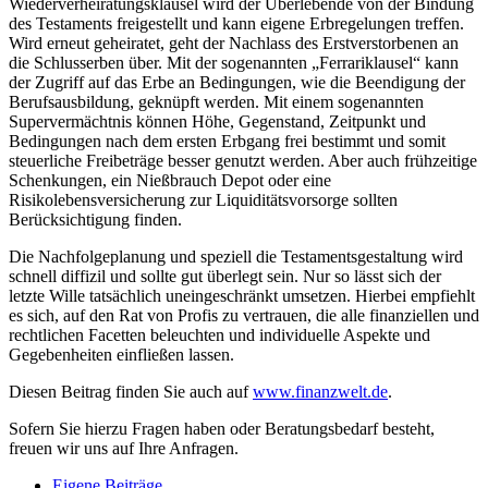
Wiederverheiratungsklausel wird der Überlebende von der Bindung
des Testaments freigestellt und kann eigene Erbregelungen treffen.
Wird erneut geheiratet, geht der Nachlass des Erstverstorbenen an
die Schlusserben über. Mit der sogenannten „Ferrariklausel“ kann
der Zugriff auf das Erbe an Bedingungen, wie die Beendigung der
Berufsausbildung, geknüpft werden. Mit einem sogenannten
Supervermächtnis können Höhe, Gegenstand, Zeitpunkt und
Bedingungen nach dem ersten Erbgang frei bestimmt und somit
steuerliche Freibeträge besser genutzt werden. Aber auch frühzeitige
Schenkungen, ein Nießbrauch Depot oder eine
Risikolebensversicherung zur Liquiditätsvorsorge sollten
Berücksichtigung finden.
Die Nachfolgeplanung und speziell die Testamentsgestaltung wird
schnell diffizil und sollte gut überlegt sein. Nur so lässt sich der
letzte Wille tatsächlich uneingeschränkt umsetzen. Hierbei empfiehlt
es sich, auf den Rat von Profis zu vertrauen, die alle finanziellen und
rechtlichen Facetten beleuchten und individuelle Aspekte und
Gegebenheiten einfließen lassen.
Diesen Beitrag finden Sie auch auf
www.finanzwelt.de
.
Sofern Sie hierzu Fragen haben oder Beratungsbedarf besteht,
freuen wir uns auf Ihre Anfragen.
Eigene Beiträge