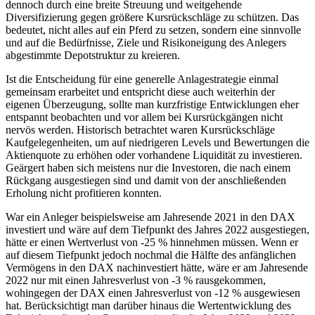
dennoch durch eine breite Streuung und weitgehende
Diversifizierung gegen größere Kursrückschläge zu schützen. Das
bedeutet, nicht alles auf ein Pferd zu setzen, sondern eine sinnvolle
und auf die Bedürfnisse, Ziele und Risikoneigung des Anlegers
abgestimmte Depotstruktur zu kreieren.
Ist die Entscheidung für eine generelle Anlagestrategie einmal
gemeinsam erarbeitet und entspricht diese auch weiterhin der
eigenen Überzeugung, sollte man kurzfristige Entwicklungen eher
entspannt beobachten und vor allem bei Kursrückgängen nicht
nervös werden. Historisch betrachtet waren Kursrückschläge
Kaufgelegenheiten, um auf niedrigeren Levels und Bewertungen die
Aktienquote zu erhöhen oder vorhandene Liquidität zu investieren.
Geärgert haben sich meistens nur die Investoren, die nach einem
Rückgang ausgestiegen sind und damit von der anschließenden
Erholung nicht profitieren konnten.
War ein Anleger beispielsweise am Jahresende 2021 in den DAX
investiert und wäre auf dem Tiefpunkt des Jahres 2022 ausgestiegen,
hätte er einen Wertverlust von -25 % hinnehmen müssen. Wenn er
auf diesem Tiefpunkt jedoch nochmal die Hälfte des anfänglichen
Vermögens in den DAX nachinvestiert hätte, wäre er am Jahresende
2022 nur mit einen Jahresverlust von -3 % rausgekommen,
wohingegen der DAX einen Jahresverlust von -12 % ausgewiesen
hat. Berücksichtigt man darüber hinaus die Wertentwicklung des