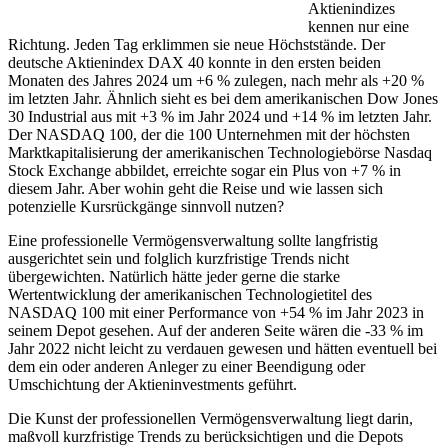
Aktienindizes
kennen nur eine
Richtung. Jeden Tag erklimmen sie neue Höchststände. Der
deutsche Aktienindex DAX 40 konnte in den ersten beiden
Monaten des Jahres 2024 um +6 % zulegen, nach mehr als +20 %
im letzten Jahr. Ähnlich sieht es bei dem amerikanischen Dow Jones
30 Industrial aus mit +3 % im Jahr 2024 und +14 % im letzten Jahr.
Der NASDAQ 100, der die 100 Unternehmen mit der höchsten
Marktkapitalisierung der amerikanischen Technologiebörse Nasdaq
Stock Exchange abbildet, erreichte sogar ein Plus von +7 % in
diesem Jahr. Aber wohin geht die Reise und wie lassen sich
potenzielle Kursrückgänge sinnvoll nutzen?
Eine professionelle Vermögensverwaltung sollte langfristig
ausgerichtet sein und folglich kurzfristige Trends nicht
übergewichten. Natürlich hätte jeder gerne die starke
Wertentwicklung der amerikanischen Technologietitel des
NASDAQ 100 mit einer Performance von +54 % im Jahr 2023 in
seinem Depot gesehen. Auf der anderen Seite wären die -33 % im
Jahr 2022 nicht leicht zu verdauen gewesen und hätten eventuell bei
dem ein oder anderen Anleger zu einer Beendigung oder
Umschichtung der Aktieninvestments geführt.
Die Kunst der professionellen Vermögensverwaltung liegt darin,
maßvoll kurzfristige Trends zu berücksichtigen und die Depots