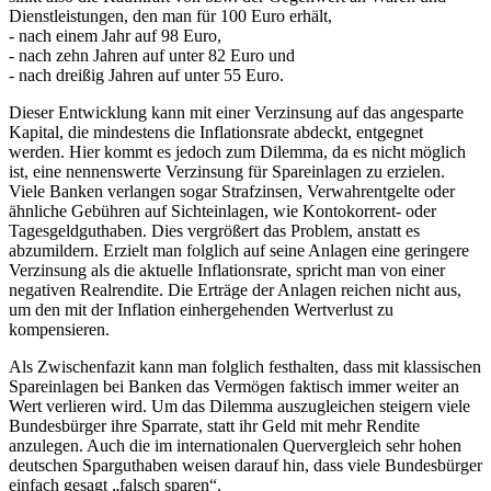
Dienstleistungen, den man für 100 Euro erhält,
- nach einem Jahr auf 98 Euro,
- nach zehn Jahren auf unter 82 Euro und
- nach dreißig Jahren auf unter 55 Euro.
Dieser Entwicklung kann mit einer Verzinsung auf das angesparte
Kapital, die mindestens die Inflationsrate abdeckt, entgegnet
werden. Hier kommt es jedoch zum Dilemma, da es nicht möglich
ist, eine nennenswerte Verzinsung für Spareinlagen zu erzielen.
Viele Banken verlangen sogar Strafzinsen, Verwahrentgelte oder
ähnliche Gebühren auf Sichteinlagen, wie Kontokorrent- oder
Tagesgeldguthaben. Dies vergrößert das Problem, anstatt es
abzumildern. Erzielt man folglich auf seine Anlagen eine geringere
Verzinsung als die aktuelle Inflationsrate, spricht man von einer
negativen Realrendite. Die Erträge der Anlagen reichen nicht aus,
um den mit der Inflation einhergehenden Wertverlust zu
kompensieren.
Als Zwischenfazit kann man folglich festhalten, dass mit klassischen
Spareinlagen bei Banken das Vermögen faktisch immer weiter an
Wert verlieren wird. Um das Dilemma auszugleichen steigern viele
Bundesbürger ihre Sparrate, statt ihr Geld mit mehr Rendite
anzulegen. Auch die im internationalen Quervergleich sehr hohen
deutschen Sparguthaben weisen darauf hin, dass viele Bundesbürger
einfach gesagt „falsch sparen“.