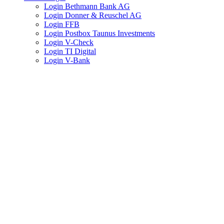
Login Bethmann Bank AG
Login Donner & Reuschel AG
Login FFB
Login Postbox Taunus Investments
Login V-Check
Login TI Digital
Login V-Bank