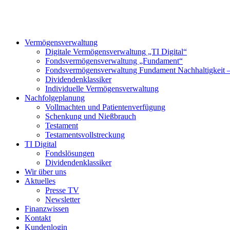
Vermögensverwaltung
Digitale Vermögensverwaltung „TI Digital“
Fondsvermögensverwaltung „Fundament“
Fondsvermögensverwaltung Fundament Nachhaltigkeit
Dividendenklassiker
Individuelle Vermögensverwaltung
Nachfolgeplanung
Vollmachten und Patientenverfügung
Schenkung und Nießbrauch
Testament
Testamentsvollstreckung
TI Digital
Fondslösungen
Dividendenklassiker
Wir über uns
Aktuelles
Presse TV
Newsletter
Finanzwissen
Kontakt
Kundenlogin