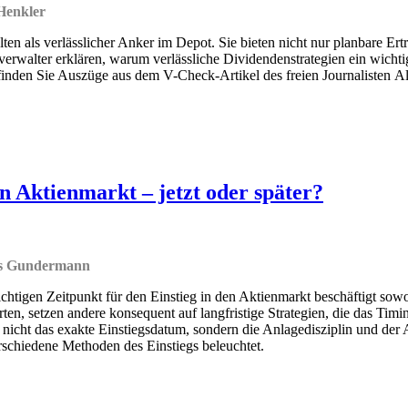
Henkler
ten als verlässlicher Anker im Depot. Sie bieten nicht nur planbare Er
rwalter erklären, warum verlässliche Dividendenstrategien ein wichti
inden Sie Auszüge aus dem V-Check-Artikel des freien Journalisten A
en Aktienmarkt – jetzt oder später?
as Gundermann
chtigen Zeitpunkt für den Einstieg in den Aktienmarkt beschäftigt sowo
en, setzen andere konsequent auf langfristige Strategien, die das Timin
nicht das exakte Einstiegsdatum, sondern die Anlagedisziplin und der A
schiedene Methoden des Einstiegs beleuchtet.