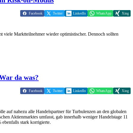
Facebook
Twitter
LinkedIn
WhatsApp
Xing
t viele Marktteilnehmer wieder optimistischer. Dennoch sollten
 War da was?
Facebook
Twitter
LinkedIn
WhatsApp
Xing
e auf nahezu alle Handelspartner für Turbulenzen an den globalen
chen Aktienmarktes umfasst, gab innerhalb weniger Handelstage 11
benfalls stark korrigierte.